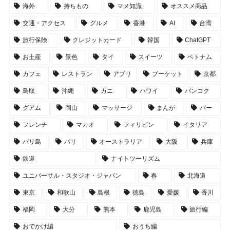
海外
持ちもの
マメ知識
オススメ商品
交通・アクセス
グルメ
香港
AI
台湾
旅行保険
クレジットカード
韓国
ChatGPT
お土産
景色
タイ
スイーツ
ベトナム
カフェ
レストラン
アプリ
プーケット
京都
鳥取
沖縄
カニ
ハワイ
バンコク
グアム
岡山
マッサージ
まんが
バー
フレンチ
マカオ
フィリピン
イタリア
バリ島
パリ
オーストラリア
大阪
兵庫
鉄道
ナイトツーリズム
ユニバーサル・スタジオ・ジャパン
春
北海道
東京
和歌山
島根
徳島
愛媛
香川
福岡
大分
熊本
鹿児島
旅行編
おでかけ編
おうち編