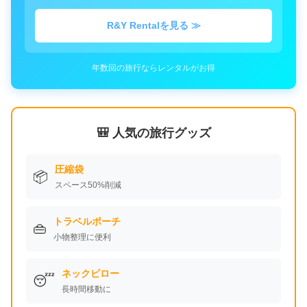
R&Y Rentalを見る ≫
年数回の旅行ならレンタルがお得
🎒 人気の旅行グッズ
圧縮袋
📦
スペース50%削減
トラベルポーチ
👜
小物整理に便利
ネックピロー
😴
長時間移動に