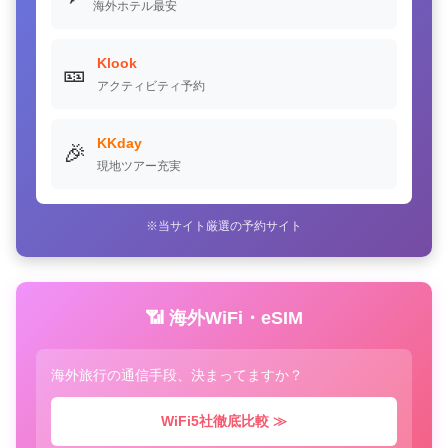
海外ホテル最安
Klook
🎫
アクティビティ予約
KKday
🎉
現地ツアー充実
※当サイト厳選の予約サイト
📶 海外WiFi・eSIM
海外旅行の通信手段、決まってますか？
WiFi5社徹底比較 ≫