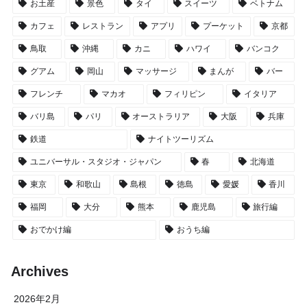
お土産
景色
タイ
スイーツ
ベトナム
カフェ
レストラン
アプリ
プーケット
京都
鳥取
沖縄
カニ
ハワイ
バンコク
グアム
岡山
マッサージ
まんが
バー
フレンチ
マカオ
フィリピン
イタリア
バリ島
パリ
オーストラリア
大阪
兵庫
鉄道
ナイトツーリズム
ユニバーサル・スタジオ・ジャパン
春
北海道
東京
和歌山
島根
徳島
愛媛
香川
福岡
大分
熊本
鹿児島
旅行編
おでかけ編
おうち編
Archives
2026年2月