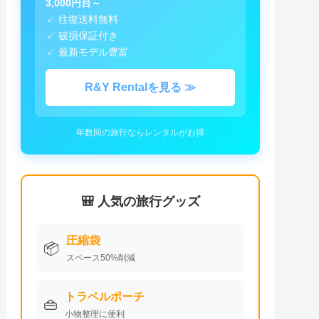
3,000円台～
✓ 往復送料無料
✓ 破損保証付き
✓ 最新モデル豊富
R&Y Rentalを見る ≫
年数回の旅行ならレンタルがお得
🎒 人気の旅行グッズ
圧縮袋
📦
スペース50%削減
トラベルポーチ
👜
小物整理に便利