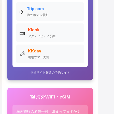
Trip.com
✈️
海外ホテル最安
Klook
🎫
アクティビティ予約
KKday
🎉
現地ツアー充実
※当サイト厳選の予約サイト
📶 海外WiFi・eSIM
海外旅行の通信手段、決まってますか？