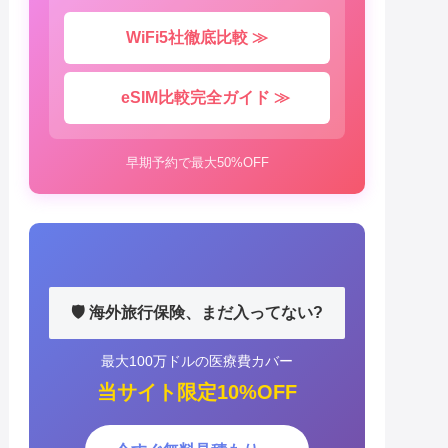
WiFi5社徹底比較 ≫
eSIM比較完全ガイド ≫
早期予約で最大50%OFF
🛡️ 海外旅行保険、まだ入ってない?
最大100万ドルの医療費カバー
当サイト限定10%OFF