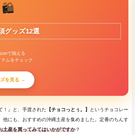
🛍️
須グッズ12選
azonで揃える
イテムをチェック
ズを見る →
て！』と、手渡された
【チョコっとぅ。】
というチョコレー
。他にも、おすすめの沖縄土産を集めました。定番のちんす
お土産を買ってみてはいかがですか
？