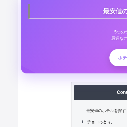
最安値
5つの
最適な
ホテ
Cont
最安値のホテルを探す
チョコっとぅ。