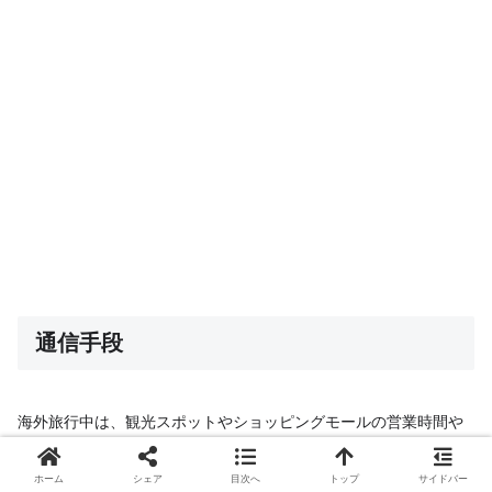
通信手段
海外旅行中は、観光スポットやショッピングモールの営業時間や
アクセス方法、現地の分からない言葉などを調べるのに、インタ
ホーム
シェア
目次へ
トップ
サイドバー
ーネットが欠かせません。インターネットが使えれば、日本語の