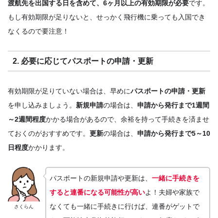
渡航先を出国する日を含めて、6ヶ月以上の有効期限が必要
です。
もし有効期限が足りないと、せっかく飛行機に乗っても入国でき
なくるので要注意！
2. 必要に応じてパスポートの申請・更新
有効期限が足りていない場合は、早めに
パスポートの申請・更新
を申し込みましょう。
新規申請
の場合は、
申請から発行まで1週間
～2週間程度
かかる場合があるので、余裕を持って手続きを済ませ
ておくのがおすすめです。
更新
の場合は、
申請から発行まで5～10
日程度
かかります。
パスポートの新規申請や更新は、
一緒に手続きを
すると連番になる可能性が高い
よ！夫婦や家族で
なくても一緒に手続きに行けば、連番がゲットで
さくらん