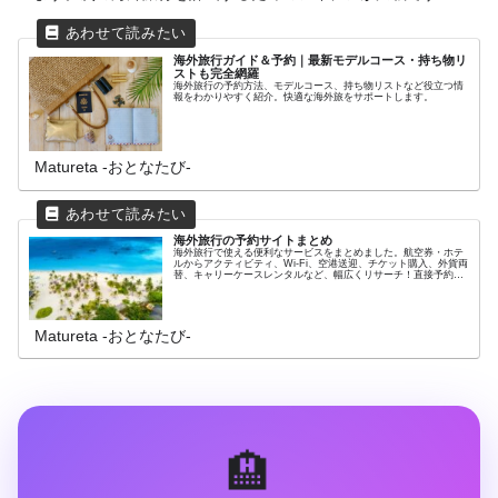
海外旅行ガイド＆予約｜最新モデルコース・持ち物リ
ストも完全網羅
海外旅行の予約方法、モデルコース、持ち物リストなど役立つ情
報をわかりやすく紹介。快適な海外旅をサポートします。
Matureta ‐おとなたび‐
海外旅行の予約サイトまとめ
海外旅行で使える便利なサービスをまとめました。航空券・ホテ
ルからアクティビティ、Wi-Fi、空港送迎、チケット購入、外貨両
替、キャリーケースレンタルなど、幅広くリサーチ！直接予約で
きるリンク付きでスムーズに予約完了♪
Matureta ‐おとなたび‐
🏨