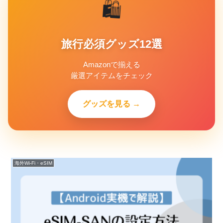
🛍️
旅行必須グッズ12選
Amazonで揃える
厳選アイテムをチェック
グッズを見る →
海外Wi-Fi・eSIM