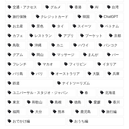
交通・アクセス
グルメ
香港
AI
台湾
旅行保険
クレジットカード
韓国
ChatGPT
お土産
景色
タイ
スイーツ
ベトナム
カフェ
レストラン
アプリ
プーケット
京都
鳥取
沖縄
カニ
ハワイ
バンコク
グアム
岡山
マッサージ
まんが
バー
フレンチ
マカオ
フィリピン
イタリア
バリ島
パリ
オーストラリア
大阪
兵庫
鉄道
ナイトツーリズム
ユニバーサル・スタジオ・ジャパン
春
北海道
東京
和歌山
島根
徳島
愛媛
香川
福岡
大分
熊本
鹿児島
旅行編
おでかけ編
おうち編