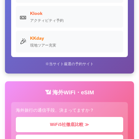
Klook
🎫
アクティビティ予約
KKday
🎉
現地ツアー充実
※当サイト厳選の予約サイト
📶 海外WiFi・eSIM
海外旅行の通信手段、決まってますか？
WiFi5社徹底比較 ≫