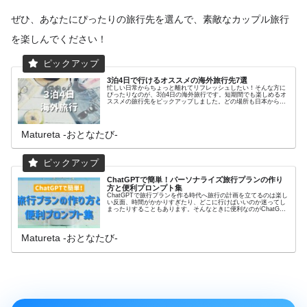
ぜひ、あなたにぴったりの旅行先を選んで、素敵なカップル旅行
を楽しんでください！
3泊4日で行けるオススメの海外旅行先7選
忙しい日常からちょっと離れてリフレッシュしたい！そんな方に
ぴったりなのが、3泊4日の海外旅行です。短期間でも楽しめるオ
ススメの旅行先をピックアップしました。どの場所も日本からア
クセスが良く、見どころも満載です。次の連休に出かけてみませ
んか？Reed More...
Matureta ‐おとなたび‐
ChatGPTで簡単！パーソナライズ旅行プランの作り
方と便利プロンプト集
ChatGPTで旅行プランを作る時代へ旅行の計画を立てるのは楽し
い反面、時間がかかりすぎたり、どこに行けばいいのか迷ってし
まったりすることもあります。そんなときに便利なのがChatGPT
です。ChatGPTを活用すれば、自分の好みや予算に合Reed
More...
Matureta ‐おとなたび‐