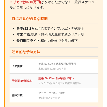
メリカでは5-10万円)
がかかるだけでなく、旅行スケジュー
ルが台無しになります。
特に注意が必要な時期
冬季(12-2月)
:北半球でインフルエンザが流行
年末年始
:空港・観光地の混雑で感染リスク増
長時間フライト
:機内の乾燥で免疫力低下
効果的な予防方法
効果:50-60% / 効果発現:2週間後
予防接種
出発2週間以上前なら有効
効果:80-90% / 効果発現:即日~
予防薬(10歳以上)
オンライン診療で処方可能(初診料無料)
マスク・手洗い・消毒
基本対策
他の対策と併用推奨