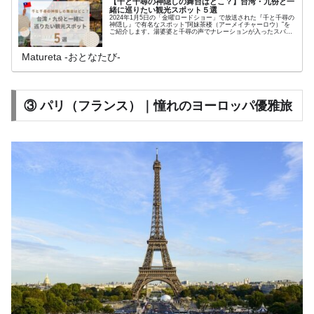
【千と千尋の神隠しの舞台はどこ？】台湾・九份と一
緒に巡りたい観光スポット５選
2024年1月5日の「金曜ロードショー」で放送された『千と千尋の
神隠し』で有名なスポット“阿妹茶楼（アーメイチャーロウ）”を
ご紹介します。湯婆婆と千尋の声でナレーションが入ったスバル
のCMも話題になりました。あわせて一緒に訪れたい観光スポッ
トやツアーもご紹介します。
Matureta ‐おとなたび‐
③ パリ（フランス）｜憧れのヨーロッパ優雅旅