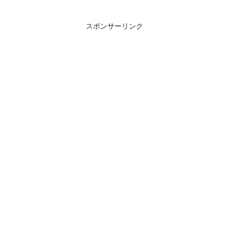
サポート、使いやすさを詳しく解
説。レンタルWi-Fiとの違いや設
定方法も分かりやすく紹介しま
スポンサーリンク
す。初めての方も安心の完全ガイ
ド。