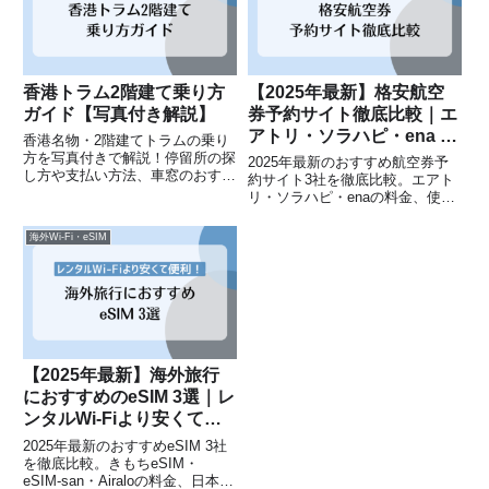
香港トラム2階建て乗り方
【2025年最新】格安航空
ガイド【写真付き解説】
券予約サイト徹底比較｜エ
アトリ・ソラハピ・ena ど
香港名物・2階建てトラムの乗り
れがお得？
方を写真付きで解説！停留所の探
2025年最新のおすすめ航空券予
し方や支払い方法、車窓のおすす
約サイト3社を徹底比較。エアト
め席も紹介します。
リ・ソラハピ・enaの料金、使い
やすさ、サポート体制を詳しく解
説。格安航空券を見つける5つの
海外Wi-Fi・eSIM
コツや予約時の注意点も分かりや
すく紹介します。
【2025年最新】海外旅行
におすすめのeSIM 3選｜レ
ンタルWi-Fiより安くて便
利！
2025年最新のおすすめeSIM 3社
を徹底比較。きもちeSIM・
eSIM-san・Airaloの料金、日本語